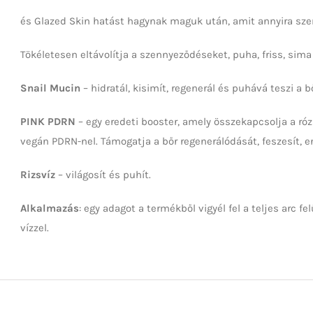
és Glazed Skin hatást hagynak maguk után, amit annyira szer
Tökéletesen eltávolítja a szennyeződéseket, puha, friss, sima
Snail Mucin
– hidratál, kisimít, regenerál és puhává teszi a bő
PINK PDRN
– egy eredeti booster, amely összekapcsolja a ró
vegán PDRN-nel. Támogatja a bőr regenerálódását, feszesít, en
Rizsvíz
– világosít és puhít.
Alkalmazás
: egy adagot a termékből vigyél fel a teljes arc 
vízzel.