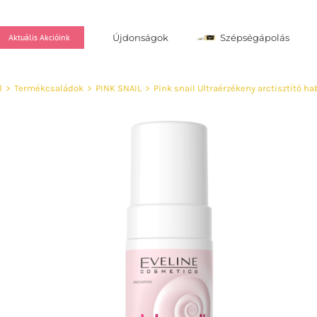
Újdonságok
Szépségápolás
Aktuális Akcióink
l
>
Termékcsaládok
>
PINK SNAIL
>
Pink snail Ultraérzékeny arctisztító ha