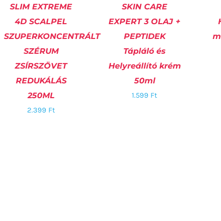
SLIM EXTREME
SKIN CARE
4D SCALPEL
EXPERT 3 OLAJ +
KOSÁRBA TESZEM
/
KOSÁRBA TESZEM
/
K
SZUPERKONCENTRÁLT
PEPTIDEK
mi
RÉSZLETEK
RÉSZLETEK
SZÉRUM
Tápláló és
ZSÍRSZÖVET
Helyreállító krém
REDUKÁLÁS
50ml
250ML
1.599
Ft
2.399
Ft