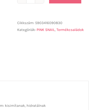
Pink
snail
Ultraérzékeny
arctisztító
Cikkszám:
5903416090830
hab
Kategóriák:
PINK SNAIL
,
Termékcsaládok
150ml
mennyiség
: kisimítanak, hidratálnak