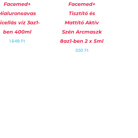
Facemed+
Facemed+
Hialuronsavas
Tisztító és
OSÁRBA TESZEM
/
KOSÁRBA TESZEM
/
cellás víz 3az1-
Mattító Aktív
RÉSZLETEK
RÉSZLETEK
ben 400ml
Szén Arcmaszk
1.649
Ft
8az1-ben 2 x 5ml
350
Ft