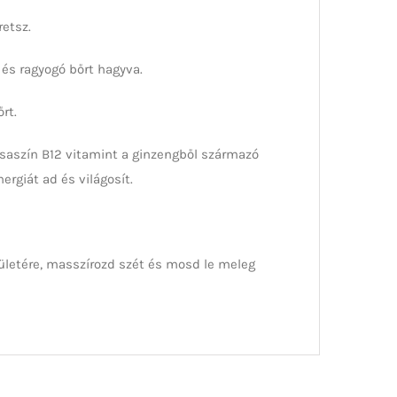
etsz.
 és ragyogó bőrt hagyva.
rt.
zsaszín B12 vitamint a ginzengből származó
ergiát ad és világosít.
felületére, masszírozd szét és mosd le meleg