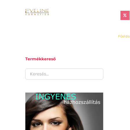
Kihagyás
Főolda
Termékkereső