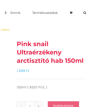
Smink
Termékcsaládok
b 150ml
Pink snail
Ultraérzékeny
arctisztító hab 150ml
1.399
Ft
150ml ( 9327 Ft/L )
Kosárba teszem