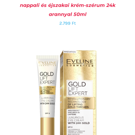
nappali és éjszakai krém-szérum 24k
arannyal 50ml
2.799
Ft
KOSÁRBA TESZEM
/
RÉSZLETEK