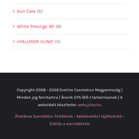
Sun Care
(6)
White Prestige 4D
(8)
HYALURON CLINIC
(5)
Copyright 2008 -
2026 Eveline Cosmetics Magyarország |
Minden jog fenntartva | Áraink 27% ÁFÁ-t tartalmaznak | A
weboldalt készítette:
webujitas.hu
Általános Szerződési Feltételek
-
Adatkezelési tájékoztató
-
Elállás a szerződéstől