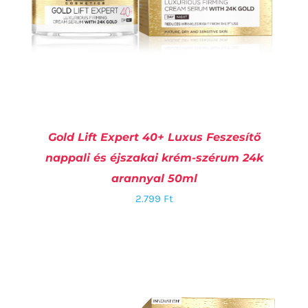
Gold Lift Expert 40+ Luxus Feszesítő
nappali és éjszakai krém-szérum 24k
arannyal 50ml
2.799
Ft
KOSÁRBA TESZEM
/
RÉSZLETEK