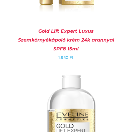
Gold Lift Expert Luxus
Szemkörnyékápoló krém 24k arannyal
SPF8 15ml
1.950
Ft
KOSÁRBA TESZEM
/
RÉSZLETEK