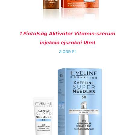
1 Fiatalság Aktivátor Vitamin-szérum
injekció éjszakai 18ml
2.039
Ft
KOSÁRBA TESZEM
/
RÉSZLETEK