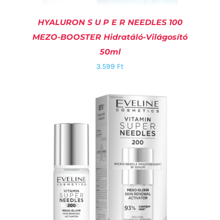
HYALURON S U P E R NEEDLES 100
MEZO-BOOSTER Hidratáló-Világosító
50ml
3.599
Ft
KOSÁRBA TESZEM
/
RÉSZLETEK