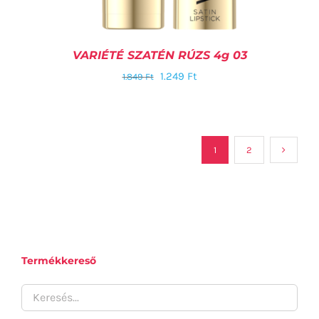
VARIÉTÉ SZATÉN RÚZS 4g 03
1.249
Ft
1.849
Ft
1
2
KOSÁRBA TESZEM
/
RÉSZLETEK
Termékkereső