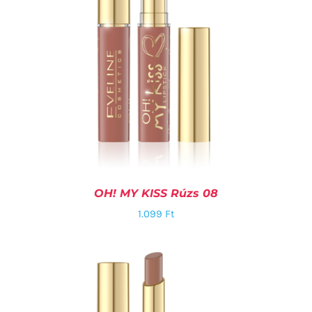
OH! MY KISS Rúzs 08
1.099
Ft
KOSÁRBA TESZEM
/
RÉSZLETEK