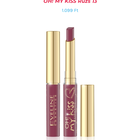
OH! MY KISS Rúzs 13
1.099
Ft
KOSÁRBA TESZEM
/
RÉSZLETEK