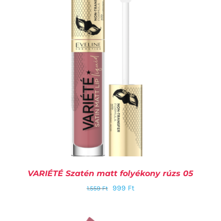
KOSÁRBA TESZEM
/
RÉSZLETEK
VARIÉTÉ Szatén matt folyékony rúzs 05
999
Ft
1.559
Ft