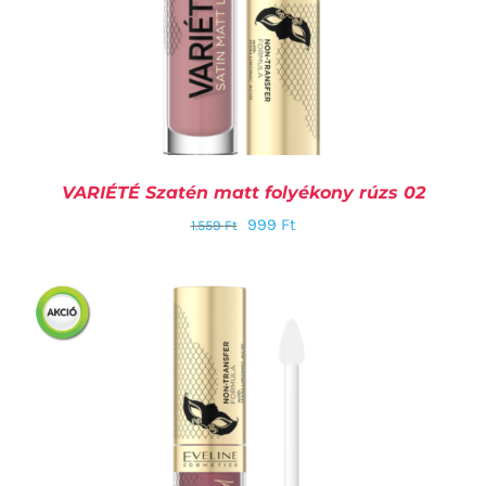
VARIÉTÉ Szatén matt folyékony rúzs 02
999
Ft
1.559
Ft
KOSÁRBA TESZEM
/
RÉSZLETEK