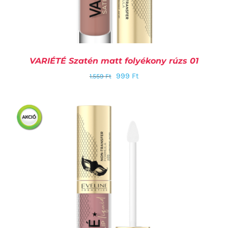
VARIÉTÉ Szatén matt folyékony rúzs 01
999
Ft
1.559
Ft
KOSÁRBA TESZEM
/
RÉSZLETEK