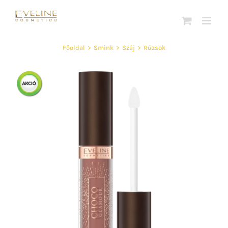
Kihagyás
Főoldal
>
Smink
>
Száj
>
Rúzsok