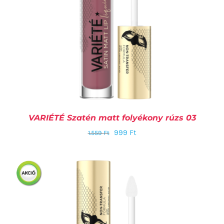
VARIÉTÉ Szatén matt folyékony rúzs 03
999
Ft
1.559
Ft
KOSÁRBA TESZEM
/
RÉSZLETEK