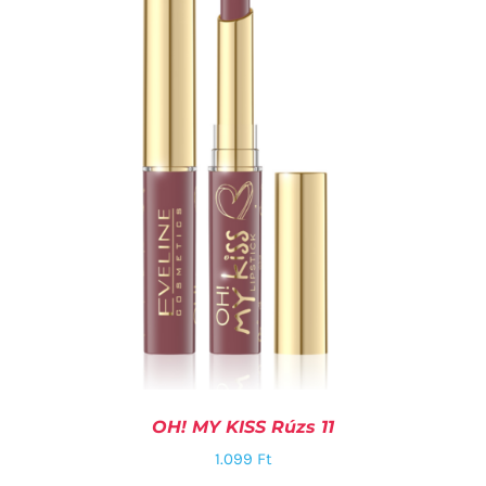
KOSÁRBA TESZEM
/
RÉSZLETEK
OH! MY KISS Rúzs 11
1.099
Ft