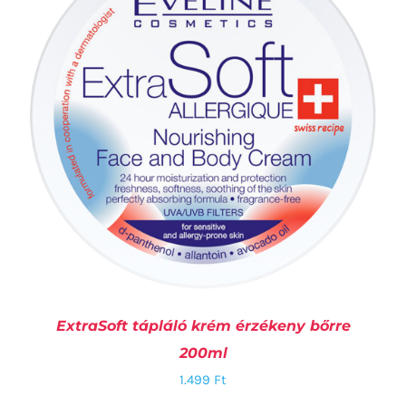
ExtraSoft tápláló krém érzékeny bőrre
200ml
1.499
Ft