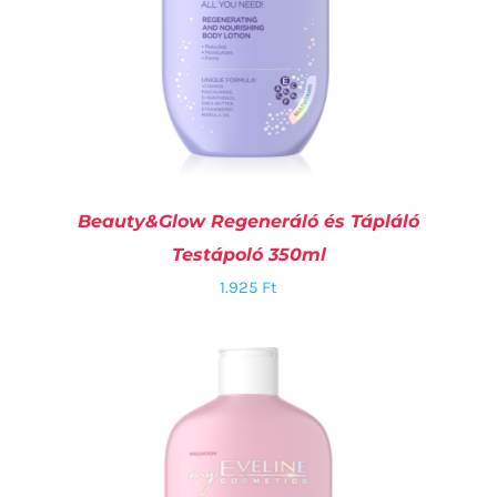
Beauty&Glow Regeneráló és Tápláló
Testápoló 350ml
1.925
Ft
KOSÁRBA TESZEM
/
RÉSZLETEK