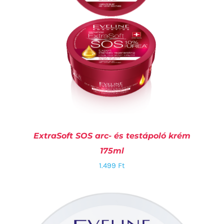
ExtraSoft SOS arc- és testápoló krém
175ml
1.499
Ft
KOSÁRBA TESZEM
/
RÉSZLETEK