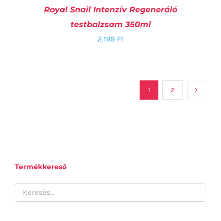
Royal Snail Intenzív Regeneráló
testbalzsam 350ml
2.199
Ft
1
2
KOSÁRBA TESZEM
/
RÉSZLETEK
Termékkereső