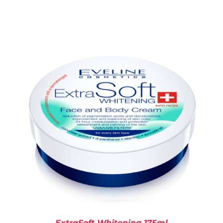
KOSÁRBA TESZEM
/
RÉSZLETEK
ExtraSoft Whitening 175ml