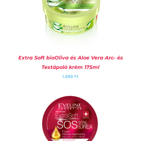
Extra Soft bioOliva és Aloe Vera Arc- és
Testápoló krém 175ml
1.499
Ft
KOSÁRBA TESZEM
/
RÉSZLETEK