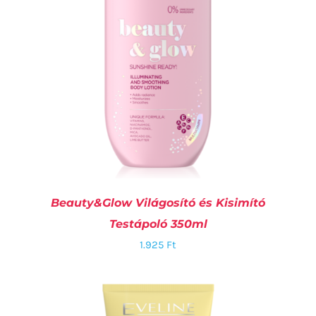
Beauty&Glow Világosító és Kisimító
Testápoló 350ml
1.925
Ft