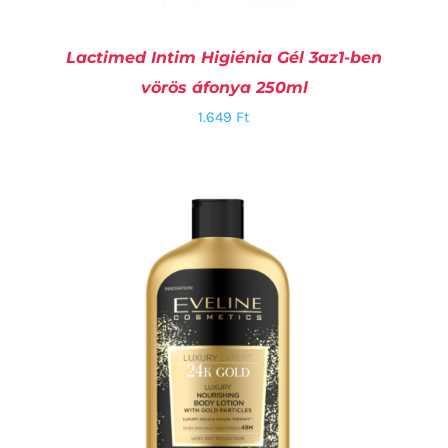
Lactimed Intim Higiénia Gél 3az1-ben
vörös áfonya 250ml
1.649
Ft
KOSÁRBA TESZEM
/
RÉSZLETEK