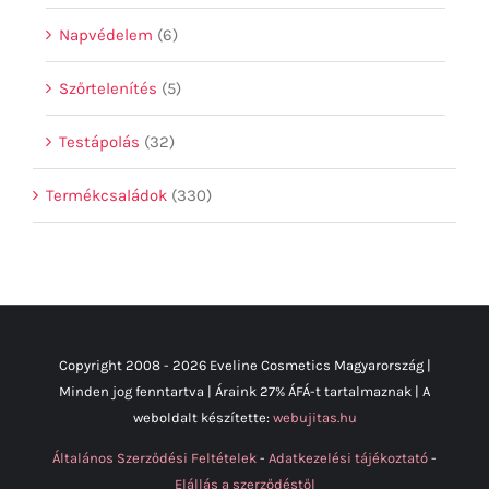
Napvédelem
(6)
Szőrtelenítés
(5)
Testápolás
(32)
Termékcsaládok
(330)
Copyright 2008 -
2026 Eveline Cosmetics Magyarország |
Minden jog fenntartva | Áraink 27% ÁFÁ-t tartalmaznak | A
weboldalt készítette:
webujitas.hu
Általános Szerződési Feltételek
-
Adatkezelési tájékoztató
-
Elállás a szerződéstől