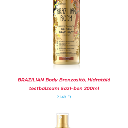
BRAZILIAN Body Bronzosító, Hidratáló
testbalzsam 5az1–ben 200ml
2.149
Ft
KOSÁRBA TESZEM
/
RÉSZLETEK