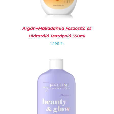
Argán+Makadámia Feszesítő és
Hidratáló Testápoló 350ml
1.999
Ft
KOSÁRBA TESZEM
/
RÉSZLETEK