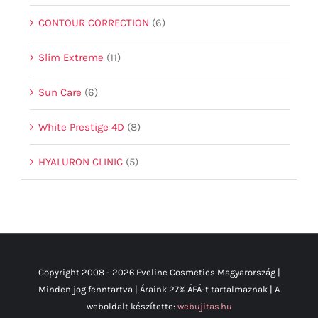
CONTOUR CORRECTION
(6)
Slim Extreme
(11)
Sun Care
(6)
White Prestige 4D
(8)
HYALURON CLINIC
(5)
Copyright 2008 -
2026 Eveline Cosmetics Magyarország |
Minden jog fenntartva | Áraink 27% ÁFÁ-t tartalmaznak | A
weboldalt készítette:
webujitas.hu