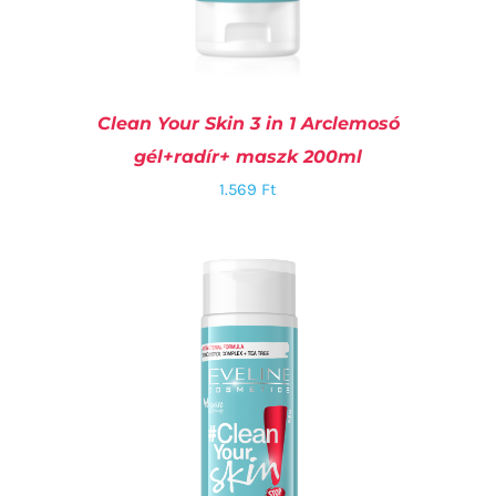
Clean Your Skin 3 in 1 Arclemosó
gél+radír+ maszk 200ml
1.569
Ft
KOSÁRBA TESZEM
/
RÉSZLETEK