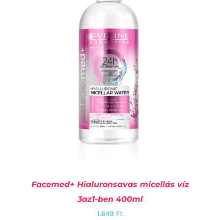
Facemed+ Hialuronsavas micellás víz
3az1-ben 400ml
1.649
Ft