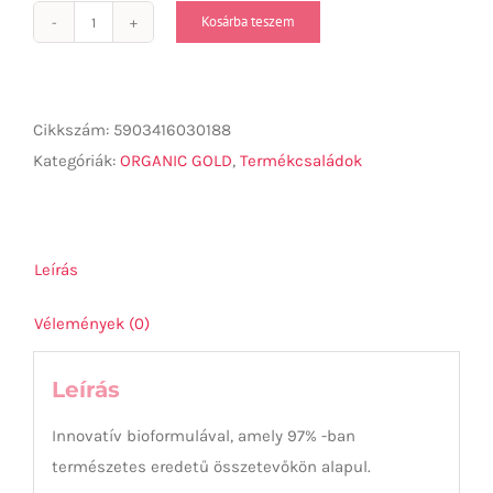
Kosárba teszem
Organic
Gold
Hidratáló
és
Cikkszám:
5903416030188
tápláló
Kategóriák:
ORGANIC GOLD
,
Termékcsaládok
testápoló
500ml
mennyiség
Leírás
Vélemények (0)
Leírás
Innovatív bioformulával, amely 97% -ban
természetes eredetű összetevőkön alapul.