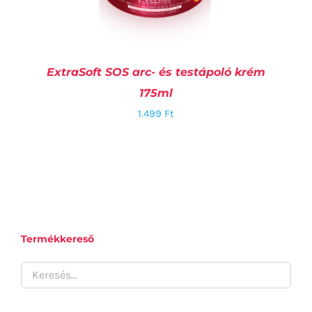
ExtraSoft SOS arc- és testápoló krém
175ml
1.499
Ft
KOSÁRBA TESZEM
/
RÉSZLETEK
Termékkereső