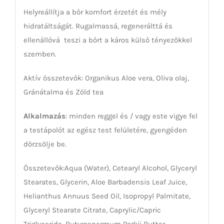
Helyreállítja a bőr komfort érzetét és mély
hidratáltságát. Rugalmassá, regenerálttá és
ellenállóvá teszi a bőrt a káros külső tényezőkkel
szemben.
Aktív összetevők: Organikus Aloe vera, Oliva olaj,
Gránátalma és Zöld tea
Alkalmazás
: minden reggel és / vagy este vigye fel
a testápolót az egész test felületére, gyengéden
dörzsölje be.
Összetevők:Aqua (Water), Cetearyl Alcohol, Glyceryl
Stearates, Glycerin, Aloe Barbadensis Leaf Juice,
Helianthus Annuus Seed Oil, Isopropyl Palmitate,
Glyceryl Stearate Citrate, Caprylic/Capric
Triglyceride, Butyrospermum Parkii Butter,