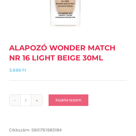
ALAPOZÓ WONDER MATCH
NR 16 LIGHT BEIGE 30ML
3.699
Ft
Kosárba teszem
ALAPOZÓ
WONDER
MATCH
NR
Cikkszám:
5901761985184