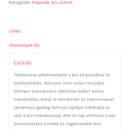
16
Kategóriák:
Alapozók
,
Arc
,
Smink
LIGHT
BEIGE
30ML
Leírás
mennyiség
Vélemények (0)
Leírás
Tökéletesen alkalmazkodik a bőr árnyalatához és
szerkezetéhez. Könnyed, nem zsíros textúrája
könnyen eloszlatható, tökéletes fedést keltve
maszkhatás nélkül. A termálvizet és hialuronsavat
tartalmazó gazdag formula táplálja, hidratálja és
védi a bőr mikrobiomját. Már 10 nap elteltével a bőr
észrevehetően simább és rugalmasabb lesz.