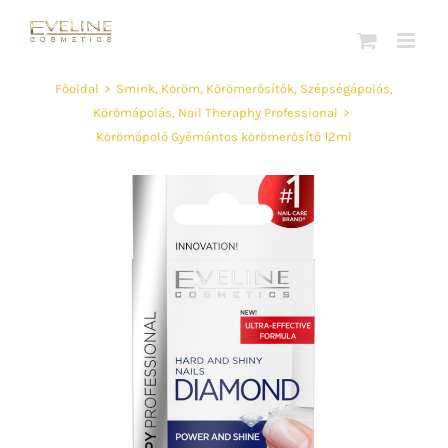
Kihagyás
Főoldal
>
Smink
,
Köröm
,
Körömerősítők
,
Szépségápolás
,
Körömápolás
,
Nail Theraphy Professional
>
Körömápoló Gyémántos körömerősítő 12ml