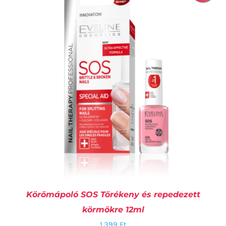
KOSÁRBA TESZEM
/
RÉSZLETEK
Körömápoló SOS Törékeny és repedezett
körmökre 12ml
1.399
Ft