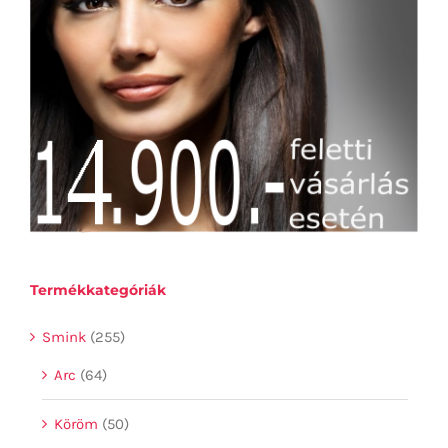
Termékkategóriák
Smink
(255)
Arc
(64)
Köröm
(50)