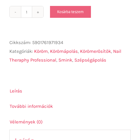
Kosárba teszem
Körömápoló
Gyémántos
körömerősítő
12ml
Cikkszám:
5901761971934
mennyiség
Kategóriák:
Köröm
,
Körömápolás
,
Körömerősítők
,
Nail
Theraphy Professional
,
Smink
,
Szépségápolás
Leírás
További információk
Vélemények (0)