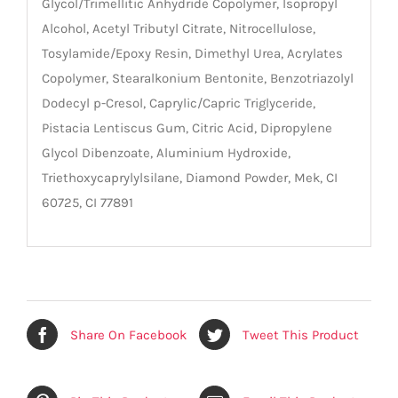
Glycol/Trimellitic Anhydride Copolymer, Isopropyl
Alcohol, Acetyl Tributyl Citrate, Nitrocellulose,
Tosylamide/Epoxy Resin, Dimethyl Urea, Acrylates
Copolymer, Stearalkonium Bentonite, Benzotriazolyl
Dodecyl p-Cresol, Caprylic/Capric Triglyceride,
Pistacia Lentiscus Gum, Citric Acid, Dipropylene
Glycol Dibenzoate, Aluminium Hydroxide,
Triethoxycaprylylsilane, Diamond Powder, Mek, CI
60725, CI 77891
Share On Facebook
Tweet This Product