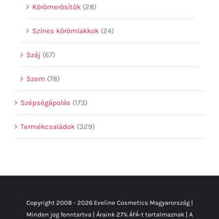
Körömerősítők
(28)
Színes körömlakkok
(24)
Száj
(67)
Szem
(78)
Szépségápolás
(173)
Termékcsaládok
(329)
Copyright 2008 -
2026 Eveline Cosmetics Magyarország |
Minden jog fenntartva | Áraink 27% ÁFÁ-t tartalmaznak | A