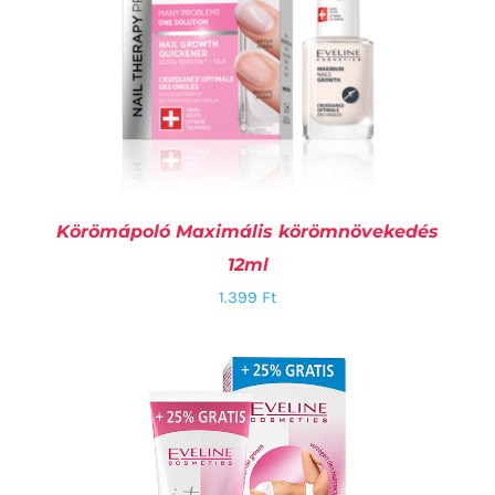
Körömápoló Maximális körömnövekedés
12ml
1.399
Ft
KOSÁRBA TESZEM
/
RÉSZLETEK