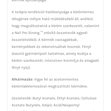
A terápia rendkívüli hatékonysága a körömlemez
rétegének mélyre ható működéséből áll, anélkül,
hogy megváltoztatná a köröm szerkezetét, valamint
a Nail Pro Strong ™ erősítő összetevők egyedi
összetételéből. A körmök vastagabbak,
keményebbek és rekonstruáltak lesznek. Fényt
árasztó gyémántport tartalmaz, amely lezárja a
köröm szerkezetét, intenzíven kisimítja és elragadó
fényt nyújt.
Alkalmazás
: Vigye fel az acetonmentes
körömlakklemosóval megtisztított körmökre.
összetevők: Butyl Acetate, Ethyl Acetate, Cellulose
Acetate Butyrate, Adipic Acid/Neopentyl