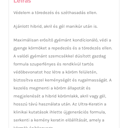
Leírás
Védelem a töredezés és széthasadás ellen.
Ajánlott hibrid, akril és gél manikűr után is.
Maximálisan erősítő gyémánt kondícionáló, védi a
gyenge körmöket a repedezés és a töredezés ellen.
A valódi gyémánt szemcsékkel dúsított gazdag
formula szuperfényes és rendkívül tartós
védőbevonatot hoz létre a köröm felületén,
biztosítva ezzel keménységét és rugalmasságát. A
kezelés megmenti a köröm állapotát és
megjelenését a hibrid körömlakk, akril vagy gél,
hosszú távú használata után. Az Ultra-Keratin a
klinikai kutatások ihlette újgenerációs formula,
serkenti a kemény keratin előállítását, amely a
körmök építőanyaga.