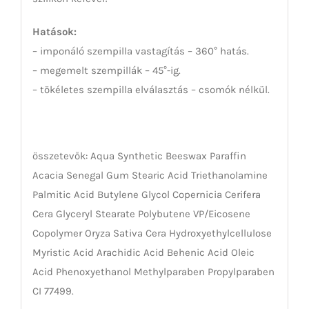
Hatások:
– imponáló szempilla vastagítás – 360° hatás.
– megemelt szempillák – 45°-ig.
– tökéletes szempilla elválasztás – csomók nélkül.
összetevők: Aqua Synthetic Beeswax Paraffin
Acacia Senegal Gum Stearic Acid Triethanolamine
Palmitic Acid Butylene Glycol Copernicia Cerifera
Cera Glyceryl Stearate Polybutene VP/Eicosene
Copolymer Oryza Sativa Cera Hydroxyethylcellulose
Myristic Acid Arachidic Acid Behenic Acid Oleic
Acid Phenoxyethanol Methylparaben Propylparaben
CI 77499.