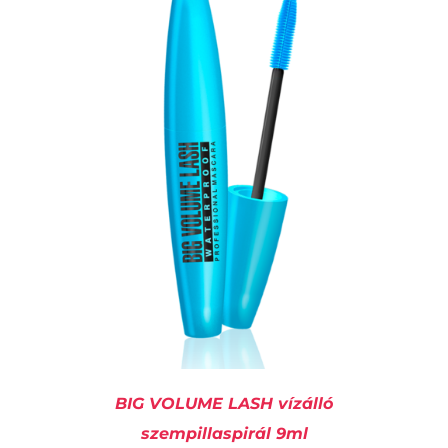
KOSÁRBA TESZEM
/
RÉSZLETEK
BIG VOLUME LASH vízálló
szempillaspirál 9ml