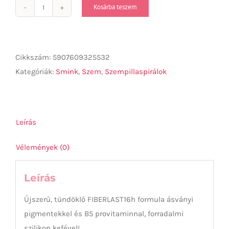
Kosárba teszem
VOLUMIX
FIBERLAST
Gold
Szempillaspirál
Cikkszám:
5907609325532
10ml
Kategóriák:
Smink
,
Szem
,
Szempillaspirálok
mennyiség
Leírás
Vélemények (0)
Leírás
Újszerű, tündöklő FIBERLAST16h formula ásványi
pigmentekkel és B5 provitaminnal, forradalmi
szilikon kefével!