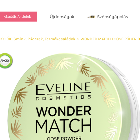
Újdonságok
Szépségápolás
Aktuális Akcióink
AKCIÓK
,
Smink
,
Púderek
,
Termékcsaládok
>
WONDER MATCH LOOSE PÚDER 