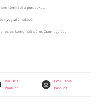
 nem tömíti el a pórusokat.
és nyugtató hatású.
zsíros és kombinált bőrre. Csomagolása
Pin This
Email This
Product
Product