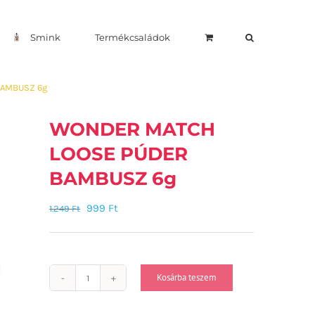
Smink
Termékcsaládok
BAMBUSZ 6g
WONDER MATCH
LOOSE PÚDER
BAMBUSZ 6g
999
Ft
1.249
Ft
Kosárba teszem
WONDER
MATCH