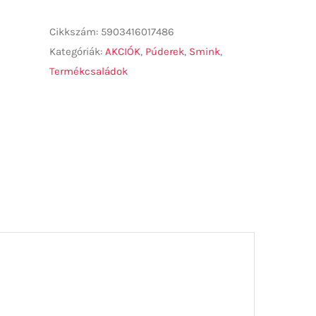
LOOSE
PÚDER
Cikkszám:
5903416017486
BAMBUSZ
Kategóriák:
AKCIÓK
,
Púderek
,
Smink
,
6g
Termékcsaládok
mennyiség