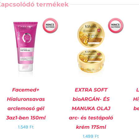
Kapcsolódó termékek
Facemed+
EXTRA SOFT
L
Hialuronsavas
bioARGÁN- ÉS
Hi
K
arclemosó gél
MANUKA OLAJ
b
RÉSZLETEK
RÉSZLETEK
3az1-ben 150ml
arc- és testápoló
1.549
Ft
krém 175ml
1.499
Ft