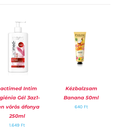
actimed Intim
Kézbalzsam
giénia Gél 3az1-
Banana 50ml
OSÁRBA TESZEM
/
KOSÁRBA TESZEM
/
en vörös áfonya
640
Ft
RÉSZLETEK
RÉSZLETEK
250ml
1.649
Ft