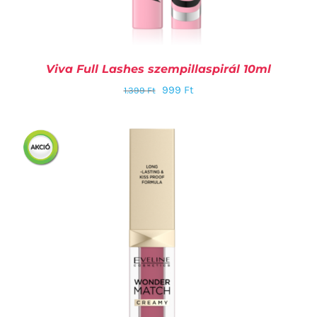
Viva Full Lashes szempillaspirál 10ml
999
Ft
1.399
Ft
KOSÁRBA TESZEM
/
RÉSZLETEK