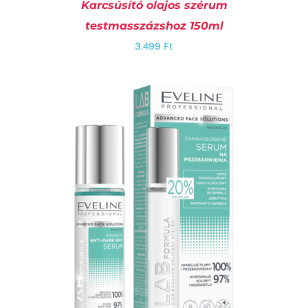
Karcsúsító olajos szérum
testmasszázshoz 150ml
3.499
Ft
KOSÁRBA TESZEM
/
RÉSZLETEK