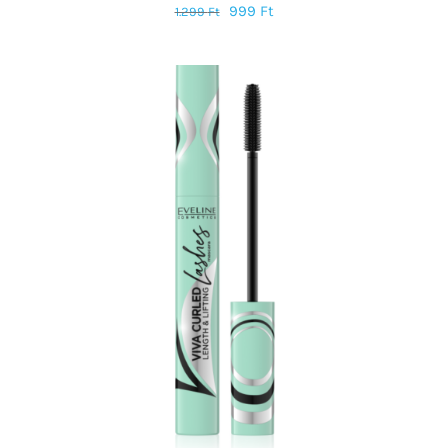
999
Ft
1.299
Ft
KOSÁRBA TESZEM
/
RÉSZLETEK