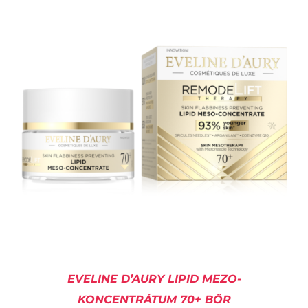
KOSÁRBA TESZEM
/
RÉSZLETEK
EVELINE D’AURY LIPID MEZO-
KONCENTRÁTUM 70+ BŐR