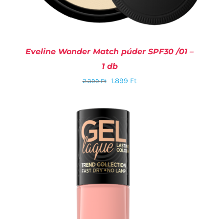
Eveline Wonder Match púder SPF30 /01 –
1 db
1.899
Ft
2.399
Ft
KOSÁRBA TESZEM
/
RÉSZLETEK