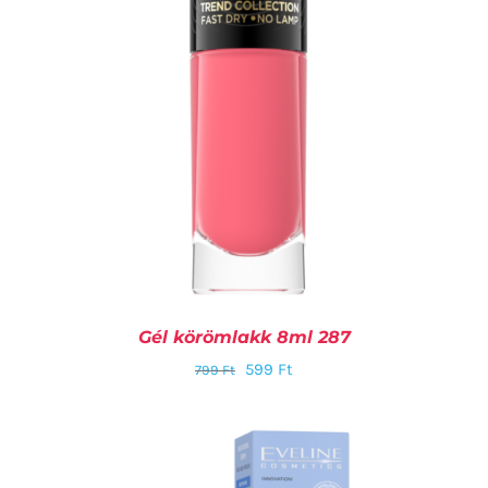
Gél körömlakk 8ml 287
599
Ft
799
Ft