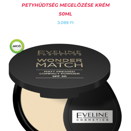
PETYHÜDTSÉG MEGELŐZÉSE KRÉM
50ML
3.099
Ft
KOSÁRBA TESZEM
/
RÉSZLETEK