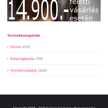
Termékkategóriák
Smink
(255)
Szépségápolás
(174)
Termékcsaládok
(330)
Copyright 2008 -
2026 Eveline Cosmetics Magyarország |